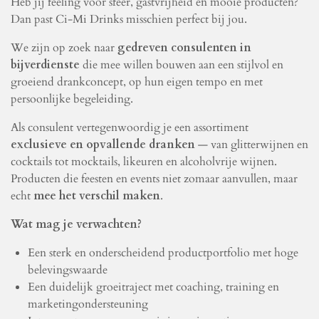
Heb jij feeling voor sfeer, gastvrijheid en mooie producten?
Dan past Ci-Mi Drinks misschien perfect bij jou.
We zijn op zoek naar
gedreven consulenten in
bijverdienste
die mee willen bouwen aan een stijlvol en
groeiend drankconcept, op hun eigen tempo en met
persoonlijke begeleiding.
Als consulent vertegenwoordig je een assortiment
exclusieve en opvallende dranken
— van glitterwijnen en
cocktails tot mocktails, likeuren en alcoholvrije wijnen.
Producten die feesten en events niet zomaar aanvullen, maar
echt
mee het verschil maken
.
Wat mag je verwachten?
Een sterk en onderscheidend productportfolio met hoge
belevingswaarde
Een duidelijk groeitraject met coaching, training en
marketingondersteuning