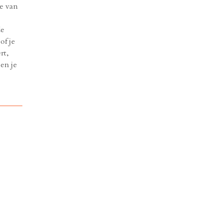
ie van
de
of je
rt,
en je