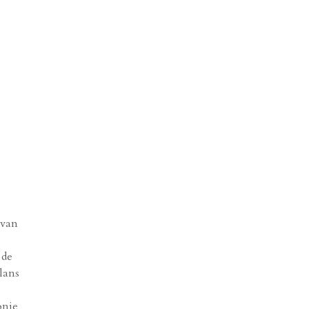
 van
 de
lans
onie