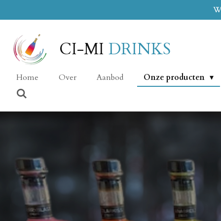
Wi
Ga
direct
naar
CI-MI
DRINKS
de
hoofdinhoud
Home
Over
Aanbod
Onze producten