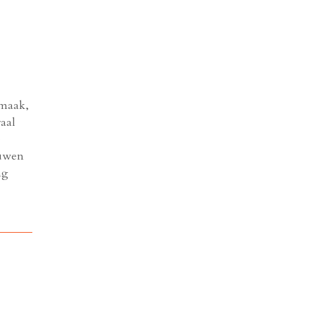
smaak,
aal
e
ouwen
ng