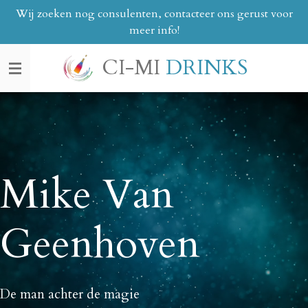
Wij zoeken nog consulenten, contacteer ons gerust voor
Ga
meer info!
direct
naar
CI-MI
DRINKS
de
hoofdinhoud
Mike Van
Geenhoven
De man achter de magie