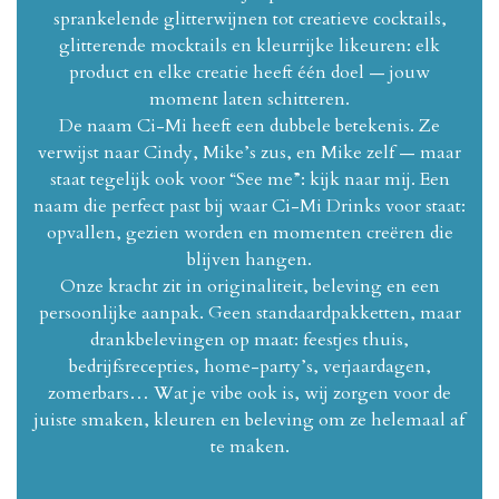
sprankelende glitterwijnen tot creatieve cocktails,
glitterende mocktails en kleurrijke likeuren: elk
product en elke creatie heeft één doel — jouw
moment laten schitteren.
De naam Ci-Mi heeft een dubbele betekenis. Ze
verwijst naar Cindy, Mike’s zus, en Mike zelf — maar
staat tegelijk ook voor “See me”: kijk naar mij. Een
naam die perfect past bij waar Ci-Mi Drinks voor staat:
opvallen, gezien worden en momenten creëren die
blijven hangen.
Onze kracht zit in originaliteit, beleving en een
persoonlijke aanpak. Geen standaardpakketten, maar
drankbelevingen op maat: feestjes thuis,
bedrijfsrecepties, home-party’s, verjaardagen,
zomerbars… Wat je vibe ook is, wij zorgen voor de
juiste smaken, kleuren en beleving om ze helemaal af
te maken.