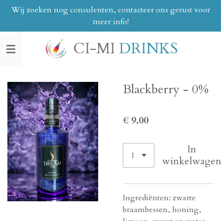
Wij zoeken nog consulenten, contacteer ons gerust voor
Ga
meer info!
direct
naar
CI-MI
DRINKS
de
hoofdinhoud
Blackberry - 0%
€ 9,00
In
winkelwage
Ingrediënten: zwarte
braambessen, honing,