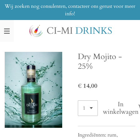
Wij zoeken nog consulenten, contacteer ons gerust voor meer
Ga
info!
direct
naar
CI-MI
DRINKS
de
hoofdinhoud
Dry Mojito -
25%
€ 14,00
In
winkelwagen
Ingrediënten: rum,