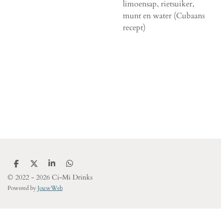
limoensap, rietsuiker,
munt en water (Cubaans
recept)
D
D
S
D
e
e
h
e
© 2022 - 2026 Ci-Mi Drinks
l
e
a
l
Powered by
JouwWeb
e
l
r
e
n
e
n