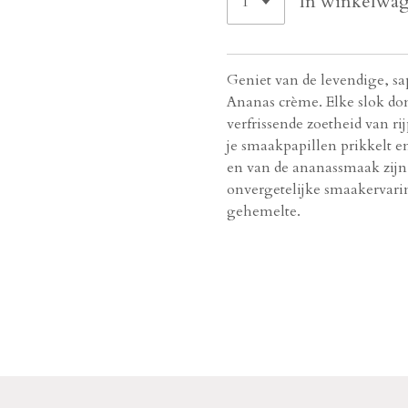
In winkelwa
Geniet van de levendige, s
Ananas crème. Elke slok dom
verfrissende zoetheid van ri
je smaakpapillen prikkelt e
en van de ananassmaak zijn 
onvergetelijke smaakervarin
gehemelte.