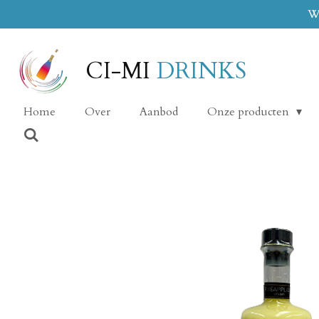
Wi
Ga
direct
naar
CI-MI
DRINKS
de
hoofdinhoud
Home
Over
Aanbod
Onze producten