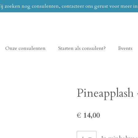
j zoeken nog consulenten, contacteer ons gerust voor meer in
Onze consulenten
Starten als consulent?
Events
Pineapplash
€ 14,00