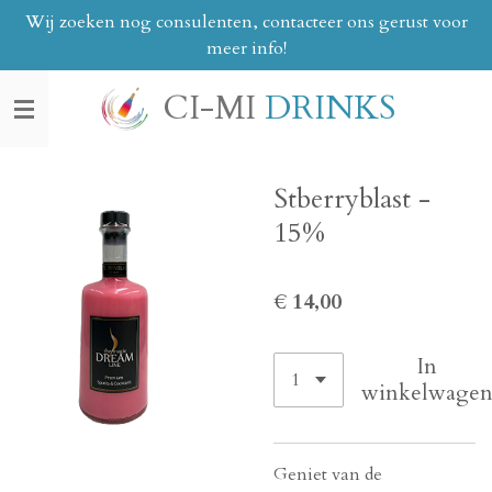
Wij zoeken nog consulenten, contacteer ons gerust voor
Ga
meer info!
direct
naar
CI-MI
DRINKS
de
hoofdinhoud
Stberryblast -
15%
€ 14,00
In
winkelwage
Geniet van de