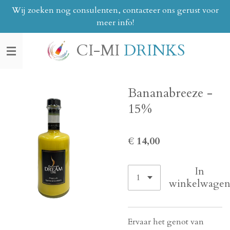
Wij zoeken nog consulenten, contacteer ons gerust voor
Ga
meer info!
direct
naar
CI-MI
DRINKS
de
hoofdinhoud
Bananabreeze -
15%
€ 14,00
In
winkelwage
Ervaar het genot van