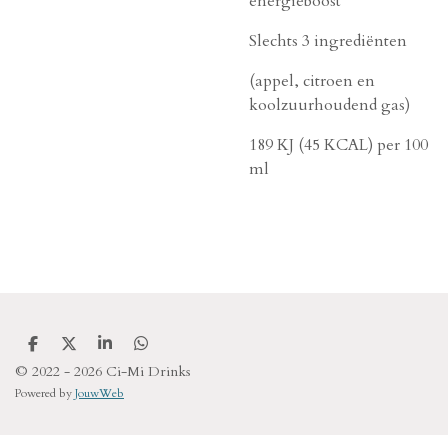
energieboost
Slechts 3 ingrediënten
(appel, citroen en
koolzuurhoudend gas)
189 KJ (45 KCAL) per 100
ml
D
D
S
D
e
e
h
e
© 2022 - 2026 Ci-Mi Drinks
l
e
a
l
Powered by
JouwWeb
e
l
r
e
n
e
n