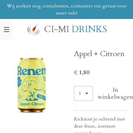
Wij zoeken nog consulenten, contacteer ons gerust voor
Ga
meer info!
direct
naar
CI-MI
DRINKS
de
hoofdinhoud
Appel + Citroen
€ 1,80
In
winkelwage
Kickstart je ochtend met
deze frisse, zoetzure