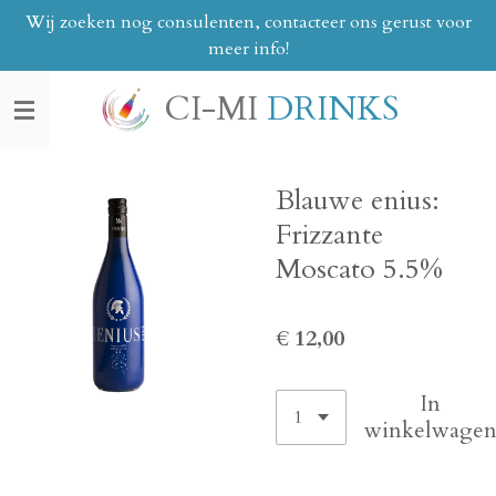
Wij zoeken nog consulenten, contacteer ons gerust voor
Ga
meer info!
direct
naar
CI-MI
DRINKS
de
hoofdinhoud
Blauwe enius:
Frizzante
Moscato 5.5%
€ 12,00
In
winkelwage